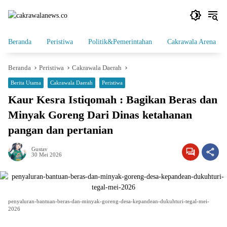
Langsung
ke
konten
Beranda
Peristiwa
Politik&Pemerintahan
Cakrawala Arena
Beranda
Peristiwa
Cakrawala Daerah
Berita Utama
Cakrawala Daerah
Peristiwa
Kaur Kesra Istiqomah : Bagikan Beras dan
Minyak Goreng Dari Dinas ketahanan
pangan dan pertanian
Gustav
30 Mei 2026
penyaluran-bantuan-beras-dan-minyak-goreng-desa-kepandean-dukuhturi-tegal-mei-
2026