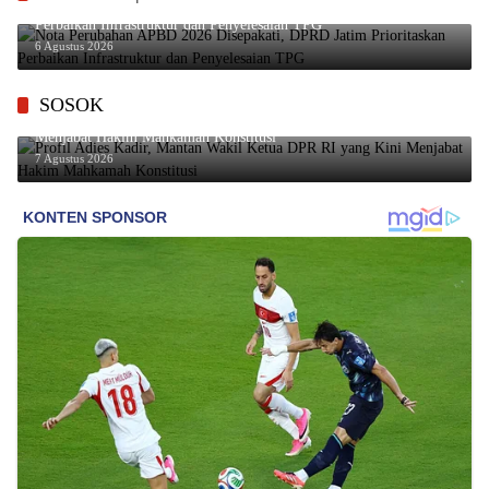
Nota Perubahan APBD 2026 Disepakati, DPRD Jatim Prioritaskan
Perbaikan Infrastruktur dan Penyelesaian TPG
6 Agustus 2026
SOSOK
Profil Adies Kadir, Mantan Wakil Ketua DPR RI yang Kini
Menjabat Hakim Mahkamah Konstitusi
7 Agustus 2026