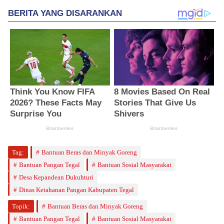
Tag:
Bantuan Beras dan Minyak Goreng
Bantuan Pangan Tegal
Bantuan Sosial Masyarakat
Desa Kepandean Dukuhturi
Dinas Ketahanan Pangan Kabupaten Tegal
Topik:
Bantuan Beras dan Minyak Goreng
Bantuan Pangan Tegal
Bantuan Sosial Masyarakat