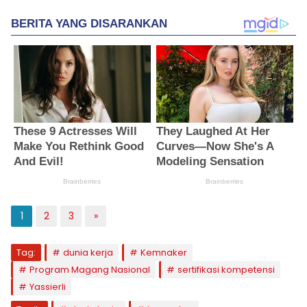
1
2
3
»
Tag:
dunia kerja
Kemnaker
Program Magang Nasional
sertifikasi kompetensi
Yassierli