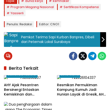
Topik:
dunia kerja
kemnaker
Program Magang Nasional
Sertifikasi Kompetensi
Yassierli
Penulis: Redaksi
Editor: CNO1
Pemkot Terima Sapi Kurban Banpres, Dibeli
dari Peternak Lokal Surabaya
Berita Terkait
Cakrawala Nasional
Berita Utama
AHY Ajak Pesantren
Resmikan Permukiman
Bersinergi Entaskan
Kampung Kumuh Jadi
Kemiskinan dan
Hunian Layak di Gresik, AHY
Ketimpangan
: Bukti Kolaborasi APBN dan
CSR