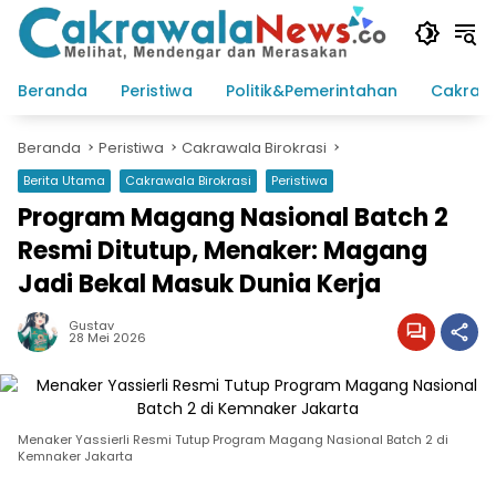
Langsung
ke
konten
Beranda
Peristiwa
Politik&Pemerintahan
Cakraw
Beranda
Peristiwa
Cakrawala Birokrasi
Berita Utama
Cakrawala Birokrasi
Peristiwa
Program Magang Nasional Batch 2
Resmi Ditutup, Menaker: Magang
Jadi Bekal Masuk Dunia Kerja
Gustav
28 Mei 2026
Menaker Yassierli Resmi Tutup Program Magang Nasional Batch 2 di
Kemnaker Jakarta