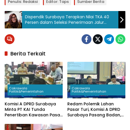
Penulis: Redaksi
Editor: Taps
Sumber Berita
Dispendik Surabaya Terapkan Nilai TKA 40
Persen dalam Seleksi Penerimaan Jalur
Prestasi
Berita Terkait
Cakrawala
Cakrawala
Politik&Pemerintahan
Politik&Pemerintahan
Komisi A DPRD Surabaya
Redam Polemik Lahan
Minta PT KAI Tunda
Pasar Turi, Komisi A DPRD
Penertiban Kawasan Pasar
Surabaya Pasang Badan,
Turi Hingga Dialog
PT KAI Sepakat Stop
Rampung
Penertiban