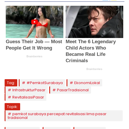
Tag:
#PemkotSurabaya
EkonomiLokal
InfrastrukturPasar
PasarTradisional
RevitalisasiPasar
Topik:
pemkot surabaya percepat revitalisasi lima pasar
tradisional