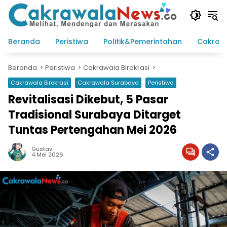
Langsung
ke
konten
Beranda
Peristiwa
Politik&Pemerintahan
Cakraw
Beranda
Peristiwa
Cakrawala Birokrasi
Cakrawala Birokrasi
Cakrawala Surabaya
Peristiwa
Revitalisasi Dikebut, 5 Pasar
Tradisional Surabaya Ditarget
Tuntas Pertengahan Mei 2026
Gustav
4 Mei 2026