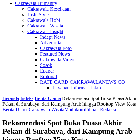
Cakrawala Humanity
Cakrawala Kesehatan
Lisfe Style
Cakrawala Hobi
Cakrawala Wisata
Cakrawala Insight
Indept News
Advertorial
Cakrawala Foto
Featured News
Cakrawala Video
Sosok
Epaper
Editorial
RATE CARD CAKRAWALANEWS.CO
Layanan Informasi Iklan
Beranda
Indeks
Berita Utama
Rekomendasi Spot Buka Puasa Akhir
Pekan di Surabaya, dari Kampung Arab hingga Rooftop View Kota
Berita Utama
Cakrawala Wisata
Madukoro
Pilihan Redaksi
Rekomendasi Spot Buka Puasa Akhir
Pekan di Surabaya, dari Kampung Arab
hingga Rooftop View Kota