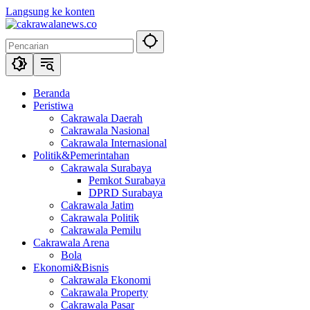
Langsung ke konten
Beranda
Peristiwa
Cakrawala Daerah
Cakrawala Nasional
Cakrawala Internasional
Politik&Pemerintahan
Cakrawala Surabaya
Pemkot Surabaya
DPRD Surabaya
Cakrawala Jatim
Cakrawala Politik
Cakrawala Pemilu
Cakrawala Arena
Bola
Ekonomi&Bisnis
Cakrawala Ekonomi
Cakrawala Property
Cakrawala Pasar