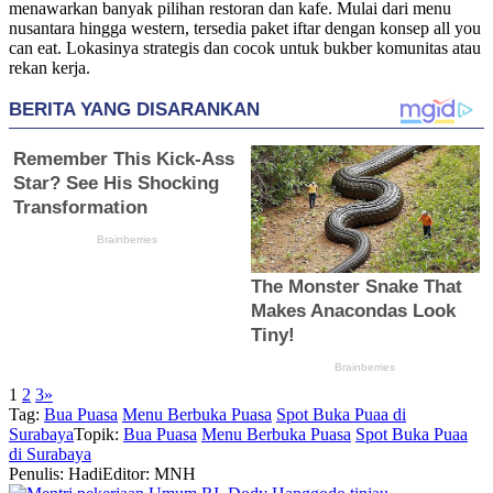
menawarkan banyak pilihan restoran dan kafe. Mulai dari menu
nusantara hingga western, tersedia paket iftar dengan konsep all you
can eat. Lokasinya strategis dan cocok untuk bukber komunitas atau
rekan kerja.
1
2
3
»
Tag:
Bua Puasa
Menu Berbuka Puasa
Spot Buka Puaa di
Surabaya
Topik:
Bua Puasa
Menu Berbuka Puasa
Spot Buka Puaa
di Surabaya
Penulis: Hadi
Editor: MNH