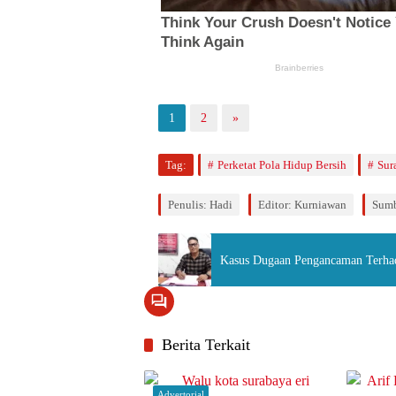
1
2
»
Tag:
Perketat Pola Hidup Bersih
Sur
Penulis: Hadi
Editor: Kurniawan
Sumb
Kasus Dugaan Pengancaman Terhad
Berita Terkait
Advertorial