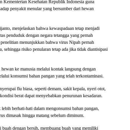
han Kementerian Kesehatan Republik Indonesia guna
adap penyakit menular yang bersumber dari hewan
rijanto, menjelaskan bahwa kewaspadaan tetap menjadi
litas penduduk dengan negara tetangga yang pernah
il penelitian menunjukkan bahwa virus Nipah pernah
, sehingga risiko penularan tetap ada jika tidak diantisipasi
ari hewan ke manusia melalui kontak langsung dengan
elalui konsumsi bahan pangan yang telah terkontaminasi.
nyerupai flu biasa, seperti demam, sakit kepala, nyeri otot,
kondisi berat dapat menyebabkan penurunan kesadaran.
k lebih berhati-hati dalam mengonsumsi bahan pangan,
harus dimasak hingga matang sebelum diminum.
uci buah dengan bersih, membuang buah yang memiliki