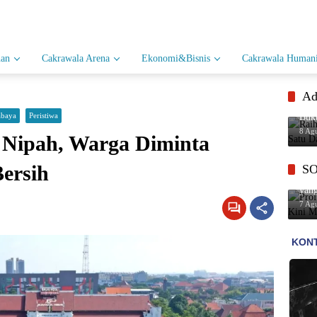
han
Cakrawala Arena
Ekonomi&Bisnis
Cakrawala Humani
Ad
Raih
abaya
Peristiwa
Buk
Eko
8 Ag
 Nipah, Warga Diminta
Bersih
S
Prof
yan
7 Ag