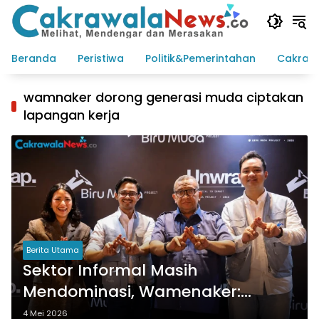
Langsung
ke
konten
Beranda
Peristiwa
Politik&Pemerintahan
Cakraw
wamnaker dorong generasi muda ciptakan
lapangan kerja
Berita Utama
Sektor Informal Masih
Mendominasi, Wamenaker:
Pemuda Perlu Ciptakan
4 Mei 2026