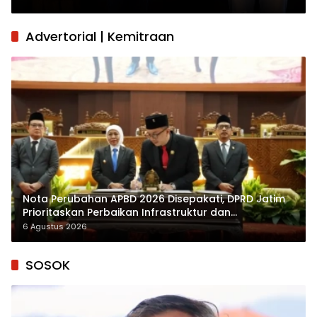
Lapangan Kerja Baru
Advertorial | Kemitraan
Nota Perubahan APBD 2026 Disepakati, DPRD Jatim
Prioritaskan Perbaikan Infrastruktur dan
Penyelesaian TPG
6 Agustus 2026
SOSOK