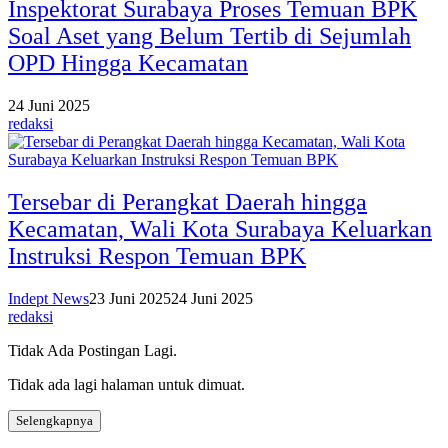
Inspektorat Surabaya Proses Temuan BPK
Soal Aset yang Belum Tertib di Sejumlah
OPD Hingga Kecamatan
24 Juni 2025
redaksi
Tersebar di Perangkat Daerah hingga
Kecamatan, Wali Kota Surabaya Keluarkan
Instruksi Respon Temuan BPK
Indept News
23 Juni 2025
24 Juni 2025
redaksi
Tidak Ada Postingan Lagi.
Tidak ada lagi halaman untuk dimuat.
Selengkapnya