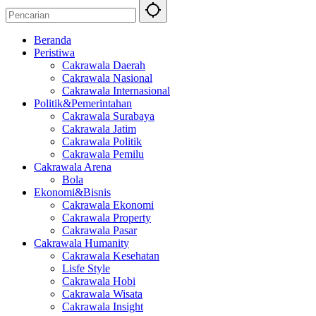
Beranda
Peristiwa
Cakrawala Daerah
Cakrawala Nasional
Cakrawala Internasional
Politik&Pemerintahan
Cakrawala Surabaya
Cakrawala Jatim
Cakrawala Politik
Cakrawala Pemilu
Cakrawala Arena
Bola
Ekonomi&Bisnis
Cakrawala Ekonomi
Cakrawala Property
Cakrawala Pasar
Cakrawala Humanity
Cakrawala Kesehatan
Lisfe Style
Cakrawala Hobi
Cakrawala Wisata
Cakrawala Insight