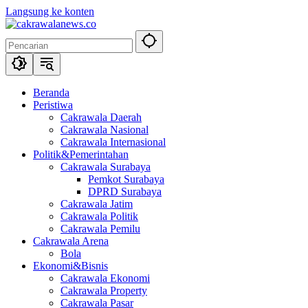
Langsung ke konten
Beranda
Peristiwa
Cakrawala Daerah
Cakrawala Nasional
Cakrawala Internasional
Politik&Pemerintahan
Cakrawala Surabaya
Pemkot Surabaya
DPRD Surabaya
Cakrawala Jatim
Cakrawala Politik
Cakrawala Pemilu
Cakrawala Arena
Bola
Ekonomi&Bisnis
Cakrawala Ekonomi
Cakrawala Property
Cakrawala Pasar