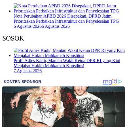
Nota Perubahan APBD 2026 Disepakati, DPRD Jatim
Prioritaskan Perbaikan Infrastruktur dan Penyelesaian TPG
6 Agustus 2026
6 Agustus 2026
SOSOK
Profil Adies Kadir, Mantan Wakil Ketua DPR RI yang Kini
Menjabat Hakim Mahkamah Konstitusi
7 Agustus 2026