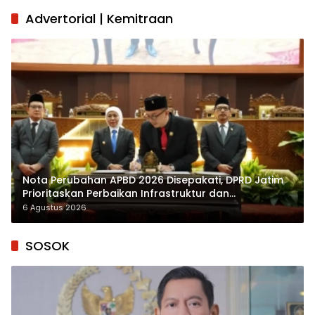
Advertorial | Kemitraan
Nota Perubahan APBD 2026 Disepakati, DPRD Jatim
Prioritaskan Perbaikan Infrastruktur dan
Penyelesaian TPG
6 Agustus 2026
SOSOK