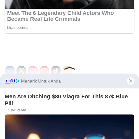
Disclaimer
Redaksi
Tentang Kami
PEDOMAN MEDIA SIBER
© 2026 - CakrawalaNews.co