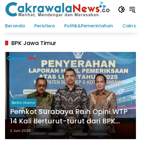
Langsung
ke
konten
Beranda
Peristiwa
Politik&Pemerintahan
Cakraw
BPK Jawa Timur
Berita Utama
Pemkot Surabaya Raih Opini WTP
14 Kali Berturut-turut dari BPK
Jatim
2 Juni 2026