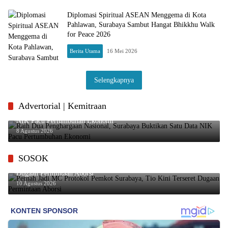
Diplomasi Spiritual ASEAN Menggema di Kota
Pahlawan, Surabaya Sambut Hangat Bhikkhu Walk
for Peace 2026
Berita Utama
16 Mei 2026
Selengkapnya
Advertorial | Kemitraan
Raih Dua Penghargaan Nasional, Surabaya Buktikan Satu Data
NIK Pacu Pertumbuhan Ekonomi
8 Agustus 2026
SOSOK
Pernah Jadi MC Protokol Pemkot Surabaya, Tio Kini Terseret
Dugaan Permintaan Aborsi
10 Agustus 2026