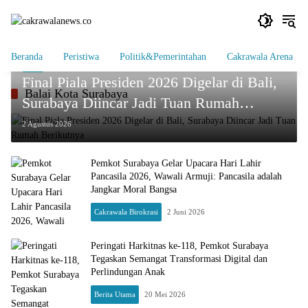
Langsung
ke
konten
Beranda
Peristiwa
Politik&Pemerintahan
Cakrawala Arena
Bola
Final Piala Presiden 2026 Digelar di Bali,
Balai Kota Surabaya
Surabaya Diincar Jadi Tuan Rumah
Berikutnya
2 Agustus 2026
Pemkot Surabaya Gelar Upacara Hari Lahir
Pancasila 2026, Wawali Armuji: Pancasila adalah
Jangkar Moral Bangsa
Cakrawala Birokrasi
2 Juni 2026
Peringati Harkitnas ke-118, Pemkot Surabaya
Tegaskan Semangat Transformasi Digital dan
Perlindungan Anak
Berita Utama
20 Mei 2026