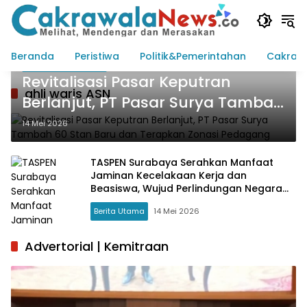
Langsung
ke
konten
Beranda
Peristiwa
Politik&Pemerintahan
Cakraw
Cakrawala Birokrasi
Revitalisasi Pasar Keputran
ahli waris ASN
Berlanjut, PT Pasar Surya Tambah
60 Stan Baru dan Terapkan
14 Mei 2026
Zonasi Pedagang
TASPEN Surabaya Serahkan Manfaat
Jaminan Kecelakaan Kerja dan
Beasiswa, Wujud Perlindungan Negara
bagi Keluarga ASN
Berita Utama
14 Mei 2026
Advertorial | Kemitraan