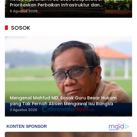
Prioritaskan Perbaikan Infrastruktur dan
Penyelesaian TPG
6 Agustus 2026
SOSOK
Mengenal Mahfud MD, Sosok Guru Besar Hukum
yang Tak Pernah Absen Mengawal Isu Bangsa
3 Agustus 2026