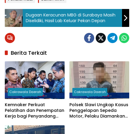
Dugaan Keracunan MBG di Surabaya Masih
Diselidiki, Hasil Lab Keluar Pekan Depan
Berita Terkait
Cakrawala Daerah
Cakrawala Daerah
Kemnaker Perkuat
Polsek Slawi Ungkap Kasus
Pelatihan dan Penempatan
Penggelapan Sepeda
Kerja bagi Penyandang
Motor, Pelaku Diamankan
Disabilitas
Beserta Barang Bukti