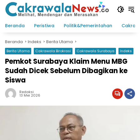
Langsung
ke
konten
Beranda
Peristiwa
Politik&Pemerintahan
Cakraw
Beranda
Indeks
Berita Utama
Berita Utama
Cakrawala Birokrasi
Cakrawala Surabaya
Indeks
Pemkot Surabaya Klaim Menu MBG
Sudah Dicek Sebelum Dibagikan ke
Siswa
Redaksi
13 Mei 2026