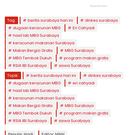
Tag:
berita surabaya hari ini
dinkes surabaya
dugaan keracunan MBG
Eri Cahyadi
hasil lab MBG Surabaya
keracunan makanan Surabaya
Makan Bergizi Gratis
MBG Surabaya
MBG Tembok Dukuh
program makan gratis
RSIA IBI Surabaya
siswa Surabaya
Topik:
berita surabaya hari ini
dinkes surabaya
dugaan keracunan MBG
eri cahyadi
hasil lab MBG Surabaya
keracunan makanan Surabaya
Makan Bergizi Gratis
MBG Surabaya
MBG Tembok Dukuh
program makan gratis
RSIA IBI Surabaya
siswa Surabaya
Penulis: Hadi
Editor: MNH