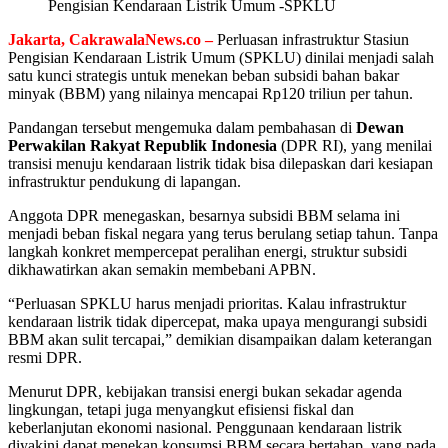
Pengisian Kendaraan Listrik Umum -SPKLU
Jakarta, CakrawalaNews.co –
Perluasan infrastruktur Stasiun
Pengisian Kendaraan Listrik Umum (SPKLU) dinilai menjadi salah
satu kunci strategis untuk menekan beban subsidi bahan bakar
minyak (BBM) yang nilainya mencapai Rp120 triliun per tahun.
Pandangan tersebut mengemuka dalam pembahasan di
Dewan
Perwakilan Rakyat Republik Indonesia
(DPR RI), yang menilai
transisi menuju kendaraan listrik tidak bisa dilepaskan dari kesiapan
infrastruktur pendukung di lapangan.
Anggota DPR menegaskan, besarnya subsidi BBM selama ini
menjadi beban fiskal negara yang terus berulang setiap tahun. Tanpa
langkah konkret mempercepat peralihan energi, struktur subsidi
dikhawatirkan akan semakin membebani APBN.
“Perluasan SPKLU harus menjadi prioritas. Kalau infrastruktur
kendaraan listrik tidak dipercepat, maka upaya mengurangi subsidi
BBM akan sulit tercapai,” demikian disampaikan dalam keterangan
resmi DPR.
Menurut DPR, kebijakan transisi energi bukan sekadar agenda
lingkungan, tetapi juga menyangkut efisiensi fiskal dan
keberlanjutan ekonomi nasional. Penggunaan kendaraan listrik
diyakini dapat menekan konsumsi BBM secara bertahap, yang pada