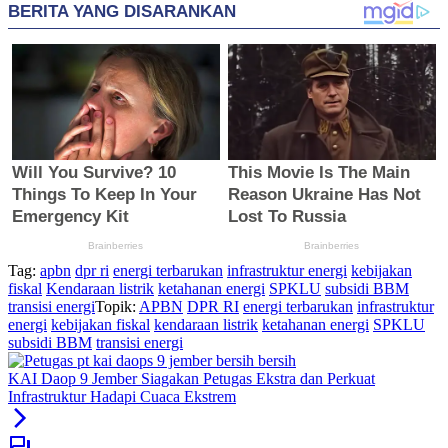
Tag:
apbn
dpr ri
energi terbarukan
infrastruktur energi
kebijakan
fiskal
Kendaraan listrik
ketahanan energi
SPKLU
subsidi BBM
transisi energi
Topik:
APBN
DPR RI
energi terbarukan
infrastruktur
energi
kebijakan fiskal
kendaraan listrik
ketahanan energi
SPKLU
subsidi BBM
transisi energi
KAI Daop 9 Jember Siagakan Petugas Ekstra dan Perkuat
Infrastruktur Hadapi Cuaca Ekstrem