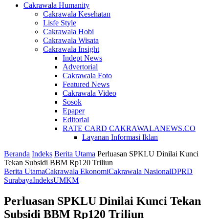
Cakrawala Humanity
Cakrawala Kesehatan
Lisfe Style
Cakrawala Hobi
Cakrawala Wisata
Cakrawala Insight
Indept News
Advertorial
Cakrawala Foto
Featured News
Cakrawala Video
Sosok
Epaper
Editorial
RATE CARD CAKRAWALANEWS.CO
Layanan Informasi Iklan
Beranda
Indeks
Berita Utama
Perluasan SPKLU Dinilai Kunci
Tekan Subsidi BBM Rp120 Triliun
Berita Utama
Cakrawala Ekonomi
Cakrawala Nasional
DPRD
Surabaya
Indeks
UMKM
Perluasan SPKLU Dinilai Kunci Tekan
Subsidi BBM Rp120 Triliun