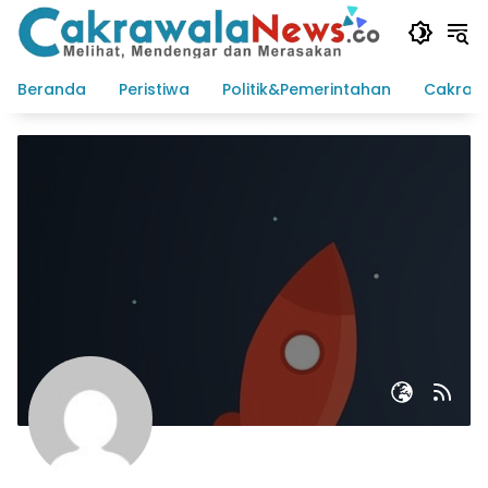
Langsung
ke
konten
Beranda
Peristiwa
Politik&Pemerintahan
Cakraw