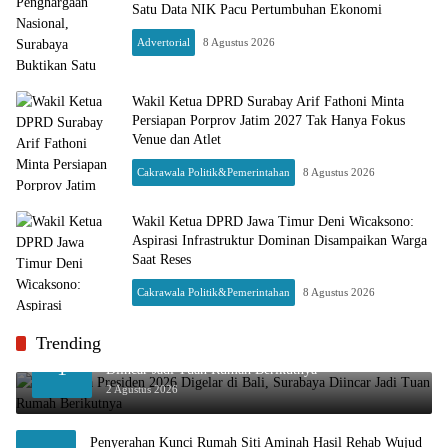
Satu Data NIK Pacu Pertumbuhan Ekonomi
Advertorial
8 Agustus 2026
Wakil Ketua DPRD Surabay Arif Fathoni Minta
Persiapan Porprov Jatim 2027 Tak Hanya Fokus
Venue dan Atlet
Cakrawala Politik&Pemerintahan
8 Agustus 2026
Wakil Ketua DPRD Jawa Timur Deni Wicaksono:
Aspirasi Infrastruktur Dominan Disampaikan Warga
Saat Reses
Cakrawala Politik&Pemerintahan
8 Agustus 2026
cakrawalanews.co
Trending
Final Piala Presiden 2026 Digelar di Bali, Surabaya
1
Diincar Jadi Tuan Rumah Berikutnya
2 Agustus 2026
Penyerahan Kunci Rumah Siti Aminah Hasil Rehab Wujud